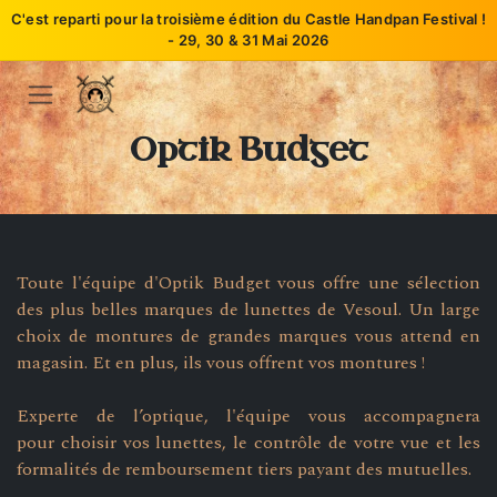
C'est reparti pour la troisième édition du Castle Handpan Festival !
- 29, 30 & 31 Mai 2026
Se rendre au contenu
Optik Budget
Toute l'équipe d'Optik Budget vous offre une sélection
des plus belles marques de lunettes de Vesoul. Un large
choix de montures de grandes marques vous attend en
magasin. Et en plus, ils vous offrent vos montures !
Experte de l’optique, l'équipe vous accompagnera
pour choisir vos lunettes, le contrôle de votre vue et les
formalités de remboursement tiers payant des mutuelles.