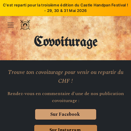
C'est reparti pour la troisième édition du Castle Handpan Festival !
- 29, 30 & 31 Mai 2026
Se rendre au contenu
Covoiturage
Trouve ton covoiturage pour venir ou repartir du
CHF !
Rendez-vous en commentaire d'une de nos publication
covoiturage :
Sur Facebook
Sur Instagram