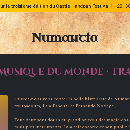
our la troisième édition du Castle Handpan Festival ! - 29, 
Accueil
Édition 2026
À propos
Éditions pa
Numantia
 Musique du monde ⋅ T
Laissez-nous vous conter la belle historiette de Numant
troubadours, Laia Pascual et Fernando Noriega.
Tous deux sont doués du grand pouvoir des magiciens d
multiples instruments. Laia sait ensorceler son public 