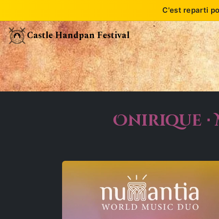
C'est reparti p
Se rendre au contenu
Castle Handpan Festival
Onirique ⋅