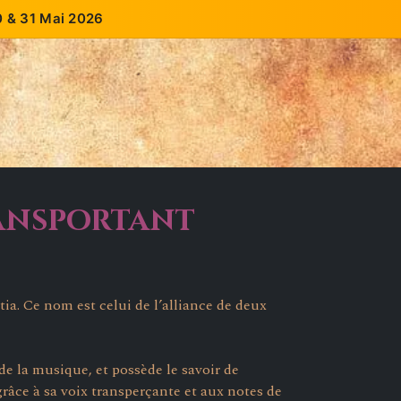
30 & 31 Mai 2026
ssées
Les potins du Castle
Échoppe
Contact
ransportant
ia. Ce nom est celui de l’alliance de deux
e la musique, et possède le savoir de
grâce à sa voix transperçante et aux notes de