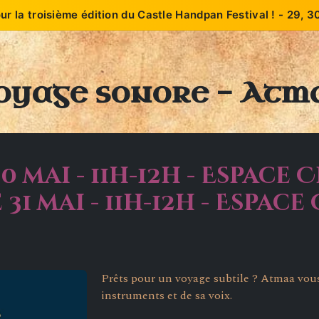
our la troisième édition du Castle Handpan Festival ! - 29, 
Accueil
Édition 2026
À propos
Éditions pa
oyage sonore - Atm
0 mai - 11h-12h - Espace 
31 mai - 11h-12h - Espace
Prêts pour un voyage subtile ? Atmaa vous
instruments et de sa voix.