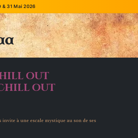
30 & 31 Mai 2026
ssées
Les potins du Castle
Échoppe
Contact
aa
Chill out
 Chill out
 invite à une escale mystique au son de ses